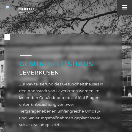
MONTO
MANAGEMENT
GESUNDHEITSHAUS
LEVERKUSEN
Zur Revitalisierung des Gesundheitshauses in
der Innenstadt von Leverkusen werden im
laufenden Gebäudebetrieb auf fünf Etagen
unter Einbeziehung von zwei
Tiefgaragenebenen umfangreiche Umbau-
und Sanierungsmaßnahmen geplant sowie
sukzessive umgesetzt.