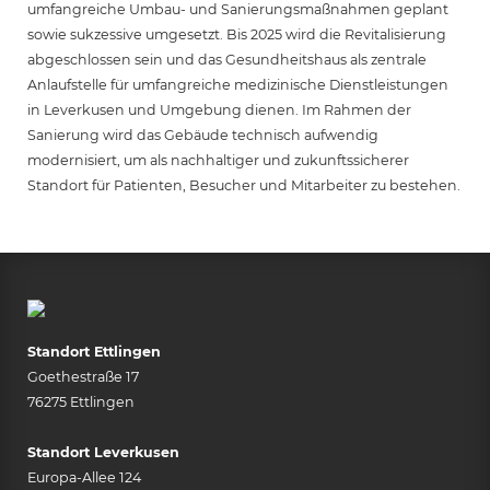
umfangreiche Umbau- und Sanierungsmaßnahmen geplant
sowie sukzessive umgesetzt. Bis 2025 wird die Revitalisierung
abgeschlossen sein und das Gesundheitshaus als zentrale
Anlaufstelle für umfangreiche medizinische Dienstleistungen
in Leverkusen und Umgebung dienen. Im Rahmen der
Sanierung wird das Gebäude technisch aufwendig
modernisiert, um als nachhaltiger und zukunftssicherer
Standort für Patienten, Besucher und Mitarbeiter zu bestehen.
Standort Ettlingen
Goethestraße 17
76275 Ettlingen
Standort Leverkusen
Europa-Allee 124