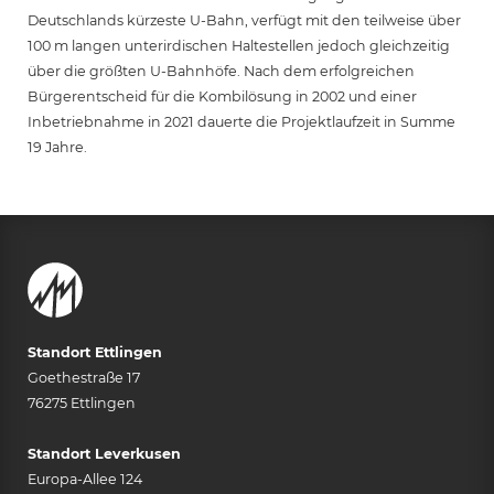
Deutschlands kürzeste U-Bahn, verfügt mit den teilweise über
100 m langen unterirdischen Haltestellen jedoch gleichzeitig
über die größten U-Bahnhöfe. Nach dem erfolgreichen
Bürgerentscheid für die Kombilösung in 2002 und einer
Inbetriebnahme in 2021 dauerte die Projektlaufzeit in Summe
19 Jahre.
Standort Ettlingen
Goethestraße 17
76275 Ettlingen
Standort Leverkusen
Europa-Allee 124